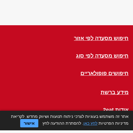
חיפוש מסעדה לפי אזור
חיפוש מסעדה לפי סוג
חיפושים פופולאריים
מידע ברשת
אודות 2eat
אתר זה משתמש בעוגיות לצרכי ניתוח תנועות ושיווק מחדש. לקריאת
מדיניות הפרטיות
לחץ כאן
. להסתרת ההודעה לחץ
אישור
Click a Table