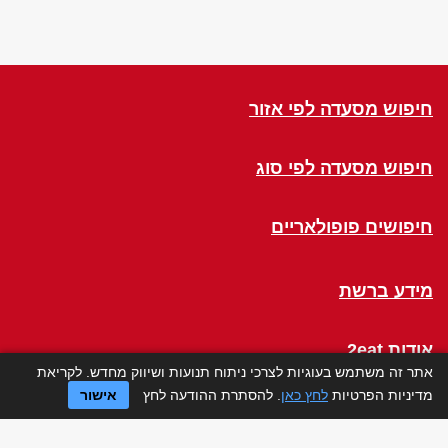
חיפוש מסעדה לפי אזור
חיפוש מסעדה לפי סוג
חיפושים פופולאריים
מידע ברשת
אודות 2eat
אתר זה משתמש בעוגיות לצרכי ניתוח תנועות ושיווק מחדש. לקריאת
מדיניות הפרטיות
לחץ כאן
. להסתרת ההודעה לחץ
אישור
Click a Table