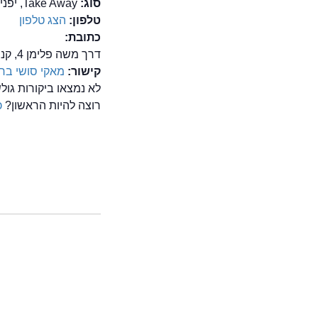
סוג:
Take Away, יפנית, סושי, קייטרינג
טלפון:
הצג טלפון
כתובת:
דרך משה פלימן 4, קניון חיפה עזריאלי , חיפה
קישור:
מאקי סושי בר
לא נמצאו ביקורות גו
רוצה להיות הראשון?
כ