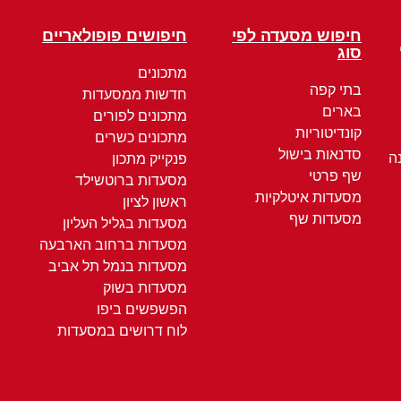
חיפוש מסעדה לפי
חיפושים פופולאריים
סוג
מתכונים
בתי קפה
חדשות ממסעדות
בארים
מתכונים לפורים
קונדיטוריות
מתכונים כשרים
סדנאות בישול
ה
פנקייק מתכון
שף פרטי
מסעדות ברוטשילד
מסעדות איטלקיות
ראשון לציון
מסעדות שף
מסעדות בגליל העליון
מסעדות ברחוב הארבעה
מסעדות בנמל תל אביב
מסעדות בשוק
הפשפשים ביפו
לוח דרושים במסעדות