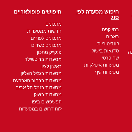
חיפוש מסעדה לפי
חיפושים פופולאריים
סוג
מתכונים
בתי קפה
חדשות ממסעדות
בארים
מתכונים לפורים
קונדיטוריות
מתכונים כשרים
סדנאות בישול
ה
פנקייק מתכון
שף פרטי
מסעדות ברוטשילד
מסעדות איטלקיות
ראשון לציון
מסעדות שף
מסעדות בגליל העליון
מסעדות ברחוב הארבעה
מסעדות בנמל תל אביב
מסעדות בשוק
הפשפשים ביפו
לוח דרושים במסעדות