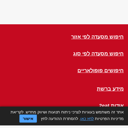
חיפוש מסעדה לפי אזור
חיפוש מסעדה לפי סוג
חיפושים פופולאריים
מידע ברשת
אודות 2eat
אתר זה משתמש בעוגיות לצרכי ניתוח תנועות ושיווק מחדש. לקריאת
מדיניות הפרטיות
לחץ כאן
. להסתרת ההודעה לחץ
אישור
Click a Table