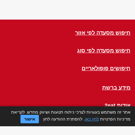
חיפוש מסעדה לפי אזור
חיפוש מסעדה לפי סוג
חיפושים פופולאריים
מידע ברשת
אודות 2eat
אתר זה משתמש בעוגיות לצרכי ניתוח תנועות ושיווק מחדש. לקריאת
מדיניות הפרטיות
לחץ כאן
. להסתרת ההודעה לחץ
אישור
Click a Table