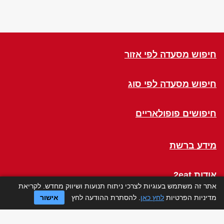
חיפוש מסעדה לפי אזור
חיפוש מסעדה לפי סוג
חיפושים פופולאריים
מידע ברשת
אודות 2eat
אתר זה משתמש בעוגיות לצרכי ניתוח תנועות ושיווק מחדש. לקריאת
מדיניות הפרטיות
לחץ כאן
. להסתרת ההודעה לחץ
אישור
Click a Table