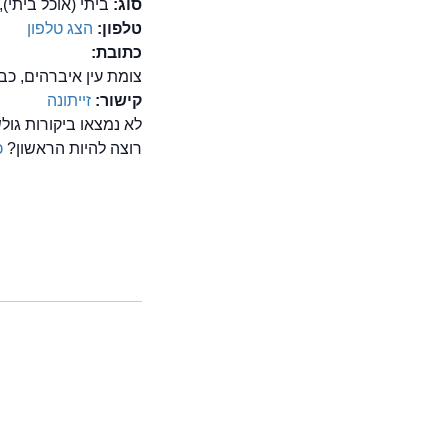
סוג:
ביתי (אוכל ביתי)
טלפון:
הצג טלפון
כתובת:
צומת עין איברהים, כביש 65, אום א
קישור:
זייתונה
לא נמצאו ביקורות גול
רוצה להיות הראשון?
כ