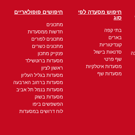
חיפוש מסעדה לפי
חיפושים פופולאריים
סוג
מתכונים
בתי קפה
חדשות ממסעדות
בארים
מתכונים לפורים
קונדיטוריות
מתכונים כשרים
סדנאות בישול
ה
פנקייק מתכון
שף פרטי
מסעדות ברוטשילד
מסעדות איטלקיות
ראשון לציון
מסעדות שף
מסעדות בגליל העליון
מסעדות ברחוב הארבעה
מסעדות בנמל תל אביב
מסעדות בשוק
הפשפשים ביפו
לוח דרושים במסעדות