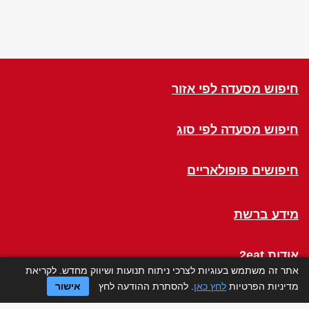
חיפוש מסעדה לפי אזור
חיפוש מסעדה לפי סוג
חיפושים פופולאריים
מידע ברשת
אודות 2eat
אתר זה משתמש בעוגיות לצרכי ניתוח תנועות ושיווק מחדש. לקריאת
מדיניות הפרטיות
לחץ כאן
. להסתרת ההודעה לחץ
אישור
Click a Table