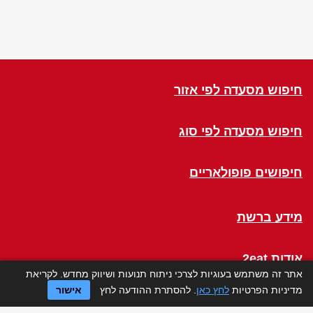
חיפוש מסעדה לפי אזור
חיפוש מסעדה לפי סוג
חיפושים פופולאריים
מידע ברשת
אודות 2eat
אתר זה משתמש בעוגיות לצרכי ניתוח תנועות ושיווק מחדש. לקריאת
מדיניות הפרטיות
לחץ כאן
. להסתרת ההודעה לחץ
אישור
Click a Table