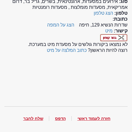
סוג:
אירועים במסעדות, ארגנטינאית, בשרים, גריל בר, דרום
אמריקאית, מסעדות מומלצות , מסעדות רומנטיות
טלפון:
הצג טלפון
כתובת:
שדרות הנשיא 129, חיפה
הצג על המפה
קישור:
מיט
לא נמצאו ביקורות גולשים על מסעדת מיט במערכת.
רוצה להיות הראשון?
כתוב המלצה על מיט
חזרה לעמוד ראשי
הדפס
שלח לחבר