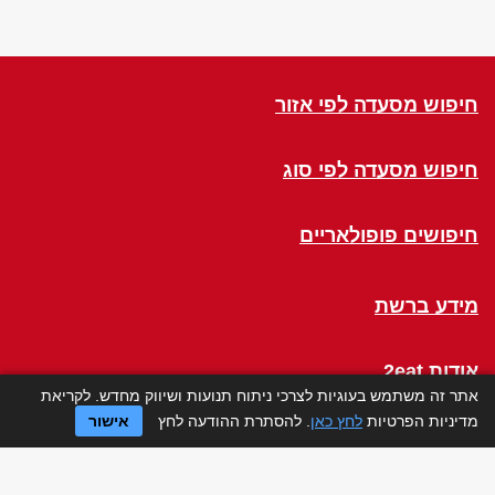
חיפוש מסעדה לפי אזור
חיפוש מסעדה לפי סוג
חיפושים פופולאריים
מידע ברשת
אודות 2eat
אתר זה משתמש בעוגיות לצרכי ניתוח תנועות ושיווק מחדש. לקריאת
מדיניות הפרטיות
לחץ כאן
. להסתרת ההודעה לחץ
אישור
Click a Table