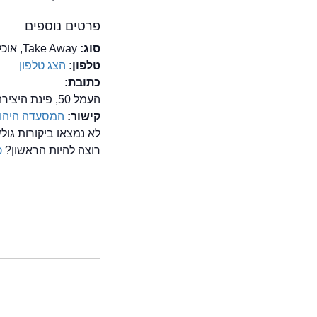
פרטים נוספים
סוג:
Take Away, אוכל מוכן, ביתי (אוכל ביתי), יהודית (אוכל יהודי), מזרח אירופאית
טלפון:
הצג טלפון
כתובת:
העמל 50, פינת היצירה, קרית אריה, פתח תקווה
קישור:
המסעדה היהודי
לא נמצאו ביקורות גול
רוצה להיות הראשון?
כ