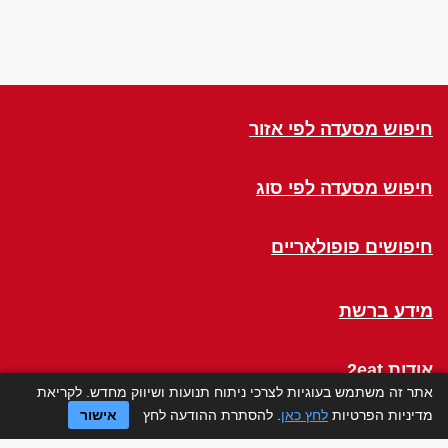
חיפוש מסעדה לפי אזור
חיפוש מסעדה לפי סוג
חיפושים פופולאריים
מידע ברשת
אודות 2eat
אתר זה משתמש בעוגיות לצרכי ניתוח תנועות ושיווק מחדש. לקריאת
מדיניות הפרטיות
לחץ כאן
. להסתרת ההודעה לחץ
אישור
Click a Table