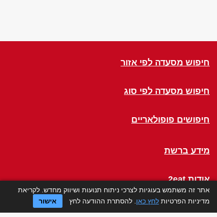
חיפוש מסעדה לפי אזור
חיפוש מסעדה לפי סוג
חיפושים פופולאריים
מידע ברשת
אודות 2eat
אתר זה משתמש בעוגיות לצרכי ניתוח תנועות ושיווק מחדש. לקריאת
מדיניות הפרטיות
לחץ כאן
. להסתרת ההודעה לחץ
אישור
Click a Table