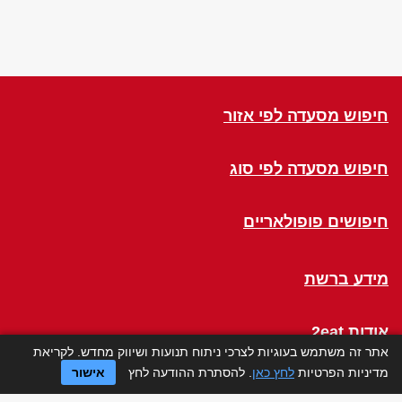
חיפוש מסעדה לפי אזור
חיפוש מסעדה לפי סוג
חיפושים פופולאריים
מידע ברשת
אודות 2eat
אתר זה משתמש בעוגיות לצרכי ניתוח תנועות ושיווק מחדש. לקריאת
מדיניות הפרטיות
לחץ כאן
. להסתרת ההודעה לחץ
אישור
Click a Table