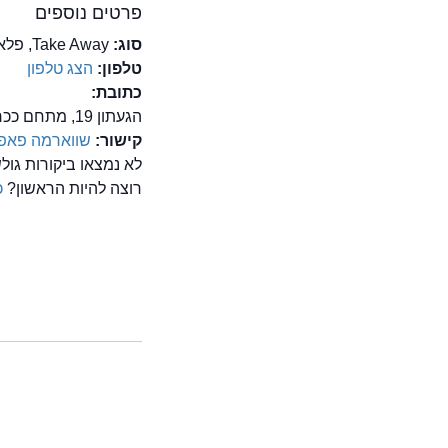
פרטים נוספים
סוג:
Take Away, פלאפל, שווארמה, שיפודים/על האש
טלפון:
הצג טלפון
כתובת:
הגעתון 19, מתחם ככר העירייה, נהריה
קישור:
שווארמה פאפא
לא נמצאו ביקורות גו
רוצה להיות הראשון?
כ