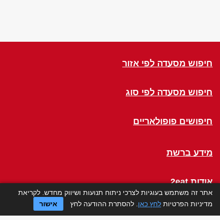
חיפוש מסעדה לפי אזור
חיפוש מסעדה לפי סוג
חיפושים פופולאריים
מידע ברשת
אודות 2eat
אתר זה משתמש בעוגיות לצרכי ניתוח תנועות ושיווק מחדש. לקריאת
מדיניות הפרטיות
לחץ כאן
. להסתרת ההודעה לחץ
אישור
Click a Table