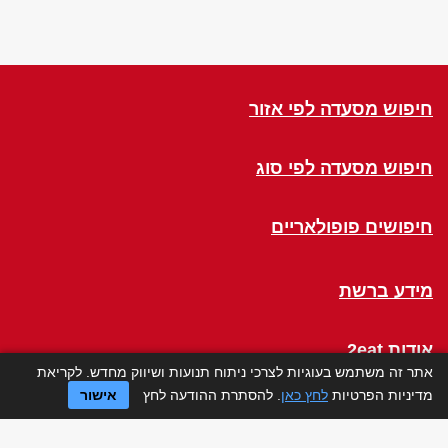
חיפוש מסעדה לפי אזור
חיפוש מסעדה לפי סוג
חיפושים פופולאריים
מידע ברשת
אודות 2eat
אתר זה משתמש בעוגיות לצרכי ניתוח תנועות ושיווק מחדש. לקריאת
מדיניות הפרטיות
לחץ כאן
. להסתרת ההודעה לחץ
אישור
Click a Table