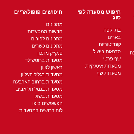
חיפוש מסעדה לפי
חיפושים פופולאריים
סוג
מתכונים
בתי קפה
חדשות ממסעדות
בארים
מתכונים לפורים
קונדיטוריות
מתכונים כשרים
סדנאות בישול
ה
פנקייק מתכון
שף פרטי
מסעדות ברוטשילד
מסעדות איטלקיות
ראשון לציון
מסעדות שף
מסעדות בגליל העליון
מסעדות ברחוב הארבעה
מסעדות בנמל תל אביב
מסעדות בשוק
הפשפשים ביפו
לוח דרושים במסעדות