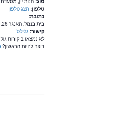
סוג:
חנות יין, מסעדת 
טלפון:
הצג טלפון
כתובת:
בית בנמל, האנגר 26, נמל ת"א, תל אביב
קישור:
גלילס'
לא נמצאו ביקורות גול
רוצה להיות הראשון?
כ