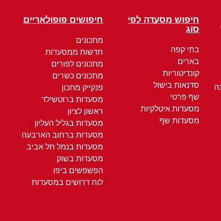
חיפוש מסעדה לפי
חיפושים פופולאריים
סוג
מתכונים
בתי קפה
חדשות ממסעדות
בארים
מתכונים לפורים
קונדיטוריות
מתכונים כשרים
סדנאות בישול
ה
פנקייק מתכון
שף פרטי
מסעדות ברוטשילד
מסעדות איטלקיות
ראשון לציון
מסעדות שף
מסעדות בגליל העליון
מסעדות ברחוב הארבעה
מסעדות בנמל תל אביב
מסעדות בשוק
הפשפשים ביפו
לוח דרושים במסעדות