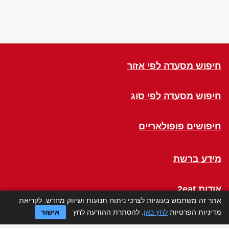
חיפוש מסעדה לפי אזור
חיפוש מסעדה לפי סוג
חיפושים פופולאריים
מידע ברשת
אודות 2eat
אתר זה משתמש בעוגיות לצרכי ניתוח תנועות ושיווק מחדש. לקריאת
מדיניות הפרטיות
לחץ כאן
. להסתרת ההודעה לחץ
אישור
Click a Table