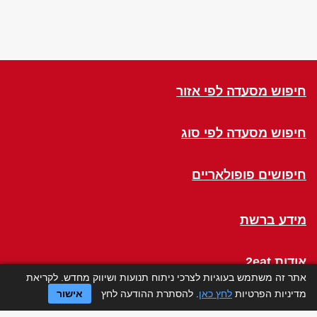
חיפוש מסעדה לפי אזור
חיפוש מסעדה לפי סוג
חיפושים פופולאריים
מידע ברשת
אודות 2eat
אתר זה משתמש בעוגיות לצרכי ניתוח תנועות ושיווק מחדש. לקריאת
מדיניות הפרטיות
לחץ כאן
. להסתרת ההודעה לחץ
אישור
Click a Table