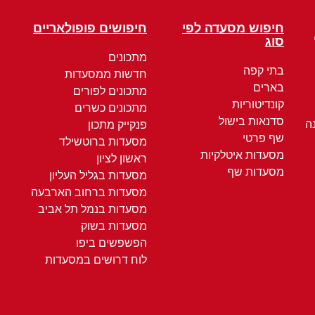
חיפוש מסעדה לפי
חיפושים פופולאריים
סוג
מתכונים
בתי קפה
חדשות ממסעדות
בארים
מתכונים לפורים
קונדיטוריות
מתכונים כשרים
סדנאות בישול
ה
פנקייק מתכון
שף פרטי
מסעדות ברוטשילד
מסעדות איטלקיות
ראשון לציון
מסעדות שף
מסעדות בגליל העליון
מסעדות ברחוב הארבעה
מסעדות בנמל תל אביב
מסעדות בשוק
הפשפשים ביפו
לוח דרושים במסעדות