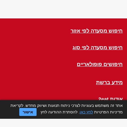
חיפוש מסעדה לפי אזור
חיפוש מסעדה לפי סוג
חיפושים פופולאריים
מידע ברשת
אודות 2eat
אתר זה משתמש בעוגיות לצרכי ניתוח תנועות ושיווק מחדש. לקריאת
מדיניות הפרטיות
לחץ כאן
. להסתרת ההודעה לחץ
אישור
Click a Table