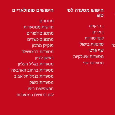
חיפוש מסעדה לפי
חיפושים פופולאריים
סוג
מתכונים
בתי קפה
חדשות ממסעדות
בארים
מתכונים לפורים
קונדיטוריות
מתכונים כשרים
סדנאות בישול
ה
פנקייק מתכון
שף פרטי
מסעדות ברוטשילד
מסעדות איטלקיות
ראשון לציון
מסעדות שף
מסעדות בגליל העליון
מסעדות ברחוב הארבעה
מסעדות בנמל תל אביב
מסעדות בשוק
הפשפשים ביפו
לוח דרושים במסעדות