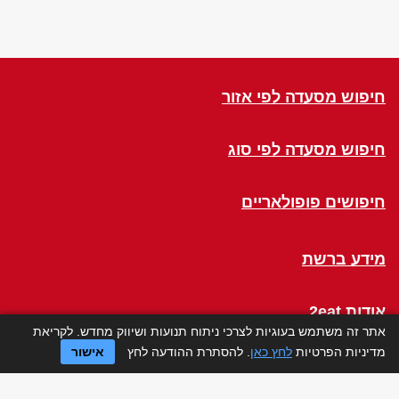
חיפוש מסעדה לפי אזור
חיפוש מסעדה לפי סוג
חיפושים פופולאריים
מידע ברשת
אודות 2eat
אתר זה משתמש בעוגיות לצרכי ניתוח תנועות ושיווק מחדש. לקריאת
מדיניות הפרטיות
לחץ כאן
. להסתרת ההודעה לחץ
אישור
Click a Table