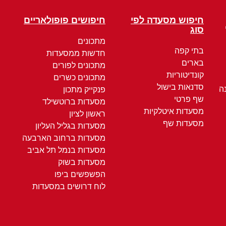
חיפוש מסעדה לפי
חיפושים פופולאריים
סוג
מתכונים
בתי קפה
חדשות ממסעדות
בארים
מתכונים לפורים
קונדיטוריות
מתכונים כשרים
סדנאות בישול
ה
פנקייק מתכון
שף פרטי
מסעדות ברוטשילד
מסעדות איטלקיות
ראשון לציון
מסעדות שף
מסעדות בגליל העליון
מסעדות ברחוב הארבעה
מסעדות בנמל תל אביב
מסעדות בשוק
הפשפשים ביפו
לוח דרושים במסעדות