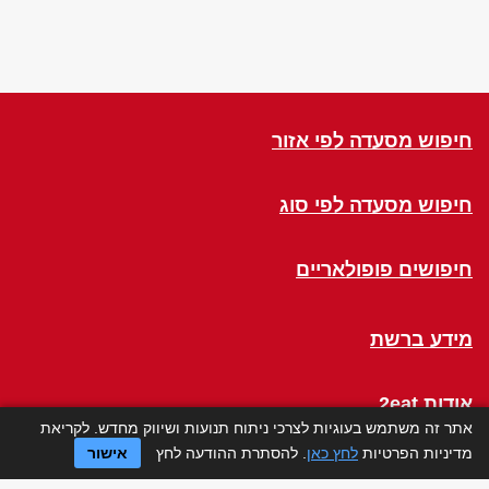
חיפוש מסעדה לפי אזור
חיפוש מסעדה לפי סוג
חיפושים פופולאריים
מידע ברשת
אודות 2eat
אתר זה משתמש בעוגיות לצרכי ניתוח תנועות ושיווק מחדש. לקריאת
מדיניות הפרטיות
לחץ כאן
. להסתרת ההודעה לחץ
אישור
Click a Table