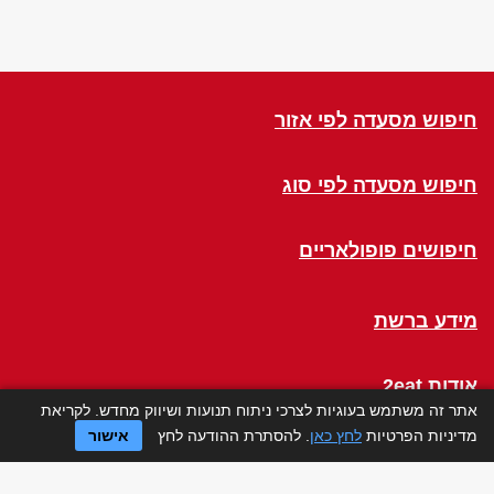
חיפוש מסעדה לפי אזור
חיפוש מסעדה לפי סוג
חיפושים פופולאריים
מידע ברשת
אודות 2eat
אתר זה משתמש בעוגיות לצרכי ניתוח תנועות ושיווק מחדש. לקריאת
מדיניות הפרטיות
לחץ כאן
. להסתרת ההודעה לחץ
אישור
Click a Table