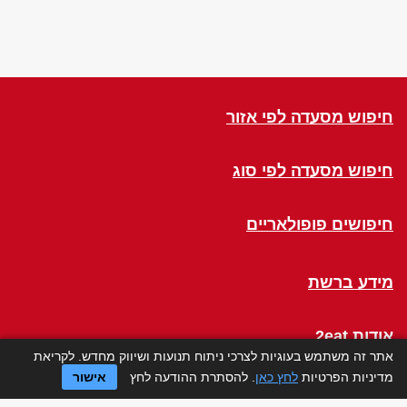
חיפוש מסעדה לפי אזור
חיפוש מסעדה לפי סוג
חיפושים פופולאריים
מידע ברשת
אודות 2eat
אתר זה משתמש בעוגיות לצרכי ניתוח תנועות ושיווק מחדש. לקריאת
מדיניות הפרטיות
לחץ כאן
. להסתרת ההודעה לחץ
אישור
Click a Table