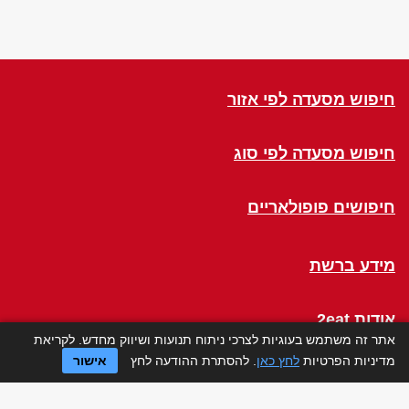
חיפוש מסעדה לפי אזור
חיפוש מסעדה לפי סוג
חיפושים פופולאריים
מידע ברשת
אודות 2eat
אתר זה משתמש בעוגיות לצרכי ניתוח תנועות ושיווק מחדש. לקריאת
מדיניות הפרטיות
לחץ כאן
. להסתרת ההודעה לחץ
אישור
Click a Table