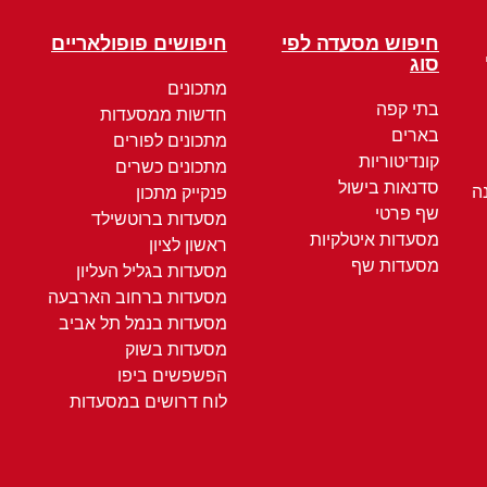
חיפוש מסעדה לפי
חיפושים פופולאריים
סוג
מתכונים
בתי קפה
חדשות ממסעדות
בארים
מתכונים לפורים
קונדיטוריות
מתכונים כשרים
סדנאות בישול
ה
פנקייק מתכון
שף פרטי
מסעדות ברוטשילד
מסעדות איטלקיות
ראשון לציון
מסעדות שף
מסעדות בגליל העליון
מסעדות ברחוב הארבעה
מסעדות בנמל תל אביב
מסעדות בשוק
הפשפשים ביפו
לוח דרושים במסעדות