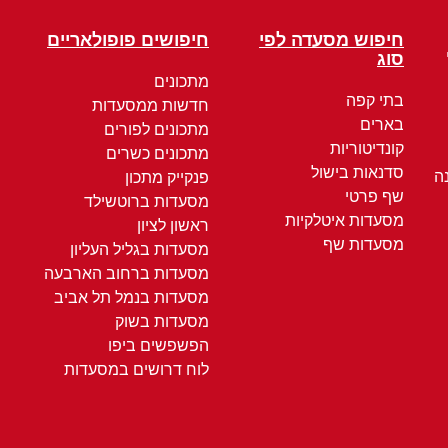
חיפוש מסעדה לפי
חיפושים פופולאריים
סוג
מתכונים
בתי קפה
חדשות ממסעדות
בארים
מתכונים לפורים
קונדיטוריות
מתכונים כשרים
סדנאות בישול
ה
פנקייק מתכון
שף פרטי
מסעדות ברוטשילד
מסעדות איטלקיות
ראשון לציון
מסעדות שף
מסעדות בגליל העליון
מסעדות ברחוב הארבעה
מסעדות בנמל תל אביב
מסעדות בשוק
הפשפשים ביפו
לוח דרושים במסעדות