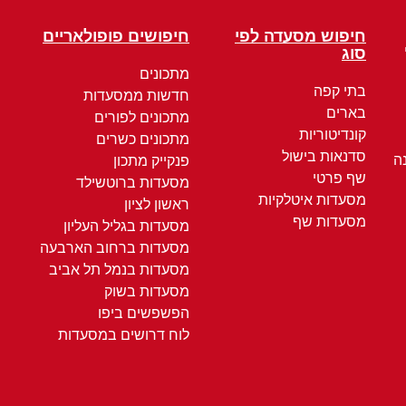
חיפוש מסעדה לפי
חיפושים פופולאריים
סוג
מתכונים
בתי קפה
חדשות ממסעדות
בארים
מתכונים לפורים
קונדיטוריות
מתכונים כשרים
סדנאות בישול
ה
פנקייק מתכון
שף פרטי
מסעדות ברוטשילד
מסעדות איטלקיות
ראשון לציון
מסעדות שף
מסעדות בגליל העליון
מסעדות ברחוב הארבעה
מסעדות בנמל תל אביב
מסעדות בשוק
הפשפשים ביפו
לוח דרושים במסעדות