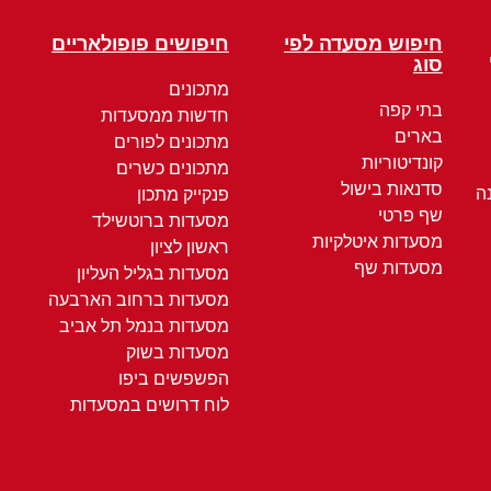
חיפוש מסעדה לפי
חיפושים פופולאריים
סוג
מתכונים
בתי קפה
חדשות ממסעדות
בארים
מתכונים לפורים
קונדיטוריות
מתכונים כשרים
סדנאות בישול
ה
פנקייק מתכון
שף פרטי
מסעדות ברוטשילד
מסעדות איטלקיות
ראשון לציון
מסעדות שף
מסעדות בגליל העליון
מסעדות ברחוב הארבעה
מסעדות בנמל תל אביב
מסעדות בשוק
הפשפשים ביפו
לוח דרושים במסעדות