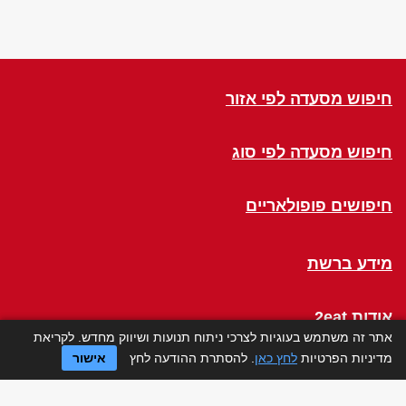
חיפוש מסעדה לפי אזור
חיפוש מסעדה לפי סוג
חיפושים פופולאריים
מידע ברשת
אודות 2eat
אתר זה משתמש בעוגיות לצרכי ניתוח תנועות ושיווק מחדש. לקריאת
מדיניות הפרטיות
לחץ כאן
. להסתרת ההודעה לחץ
אישור
Click a Table