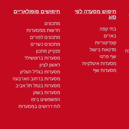
חיפוש מסעדה לפי
חיפושים פופולאריים
סוג
מתכונים
בתי קפה
חדשות ממסעדות
בארים
מתכונים לפורים
קונדיטוריות
מתכונים כשרים
סדנאות בישול
ה
פנקייק מתכון
שף פרטי
מסעדות ברוטשילד
מסעדות איטלקיות
ראשון לציון
מסעדות שף
מסעדות בגליל העליון
מסעדות ברחוב הארבעה
מסעדות בנמל תל אביב
מסעדות בשוק
הפשפשים ביפו
לוח דרושים במסעדות