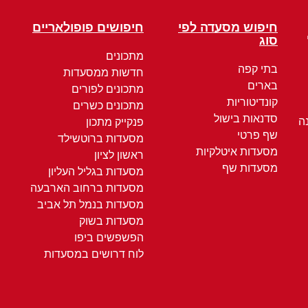
חיפוש מסעדה לפי
חיפושים פופולאריים
סוג
מתכונים
בתי קפה
חדשות ממסעדות
בארים
מתכונים לפורים
קונדיטוריות
מתכונים כשרים
סדנאות בישול
ה
פנקייק מתכון
שף פרטי
מסעדות ברוטשילד
מסעדות איטלקיות
ראשון לציון
מסעדות שף
מסעדות בגליל העליון
מסעדות ברחוב הארבעה
מסעדות בנמל תל אביב
מסעדות בשוק
הפשפשים ביפו
לוח דרושים במסעדות