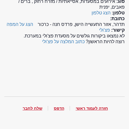
סוג:
אירועים במסעדות, אסייאתיות / מזרח רחוק , ברים /
פאבים, יפנית
טלפון:
הצג טלפון
כתובת:
תדהר, אזור התעשייה הישן, פרדס חנה - כרכור
הצג על המפה
קישור:
פצ'ולי
לא נמצאו ביקורות גולשים על מסעדת פצ'ולי במערכת.
רוצה להיות הראשון?
כתוב המלצה על פצ'ולי
חזרה לעמוד ראשי
הדפס
שלח לחבר