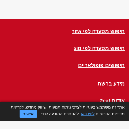
חיפוש מסעדה לפי אזור
חיפוש מסעדה לפי סוג
חיפושים פופולאריים
מידע ברשת
אודות 2eat
אתר זה משתמש בעוגיות לצרכי ניתוח תנועות ושיווק מחדש. לקריאת
מדיניות הפרטיות
לחץ כאן
. להסתרת ההודעה לחץ
אישור
Click a Table