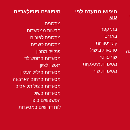
חיפוש מסעדה לפי
חיפושים פופולאריים
סוג
מתכונים
בתי קפה
חדשות ממסעדות
בארים
מתכונים לפורים
קונדיטוריות
מתכונים כשרים
סדנאות בישול
ה
פנקייק מתכון
שף פרטי
מסעדות ברוטשילד
מסעדות איטלקיות
ראשון לציון
מסעדות שף
מסעדות בגליל העליון
מסעדות ברחוב הארבעה
מסעדות בנמל תל אביב
מסעדות בשוק
הפשפשים ביפו
לוח דרושים במסעדות