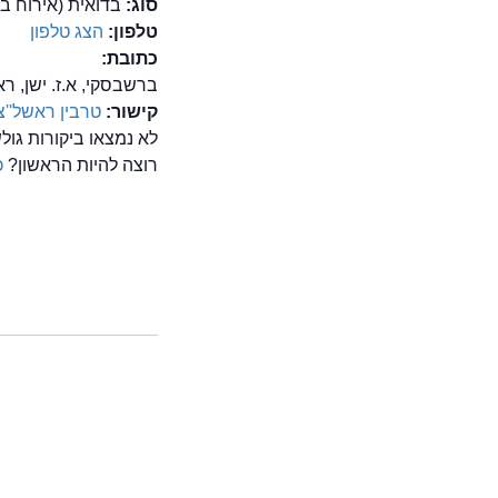
סוג:
בדואית (אירוח בד
טלפון:
הצג טלפון
כתובת:
ברשבסקי, א.ז. ישן, ראש
קישור:
טרבין ראשל''צ
לא נמצאו ביקורות גו
רוצה להיות הראשון?
כ