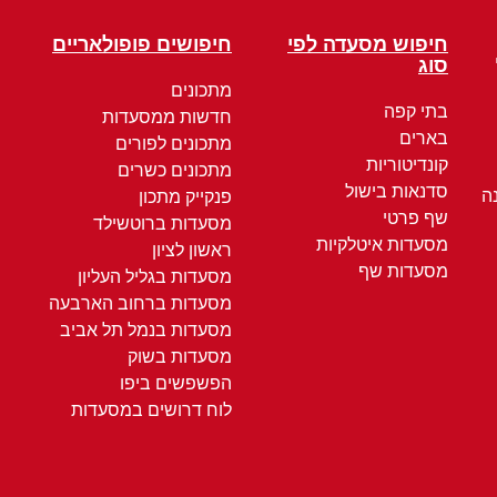
חיפוש מסעדה לפי
חיפושים פופולאריים
סוג
מתכונים
בתי קפה
חדשות ממסעדות
בארים
מתכונים לפורים
קונדיטוריות
מתכונים כשרים
סדנאות בישול
ה
פנקייק מתכון
שף פרטי
מסעדות ברוטשילד
מסעדות איטלקיות
ראשון לציון
מסעדות שף
מסעדות בגליל העליון
מסעדות ברחוב הארבעה
מסעדות בנמל תל אביב
מסעדות בשוק
הפשפשים ביפו
לוח דרושים במסעדות