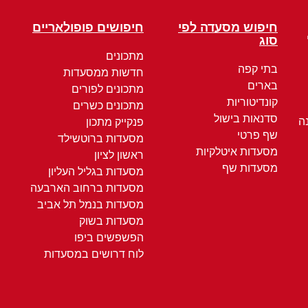
חיפוש מסעדה לפי
חיפושים פופולאריים
סוג
מתכונים
בתי קפה
חדשות ממסעדות
בארים
מתכונים לפורים
קונדיטוריות
מתכונים כשרים
סדנאות בישול
ה
פנקייק מתכון
שף פרטי
מסעדות ברוטשילד
מסעדות איטלקיות
ראשון לציון
מסעדות שף
מסעדות בגליל העליון
מסעדות ברחוב הארבעה
מסעדות בנמל תל אביב
מסעדות בשוק
הפשפשים ביפו
לוח דרושים במסעדות