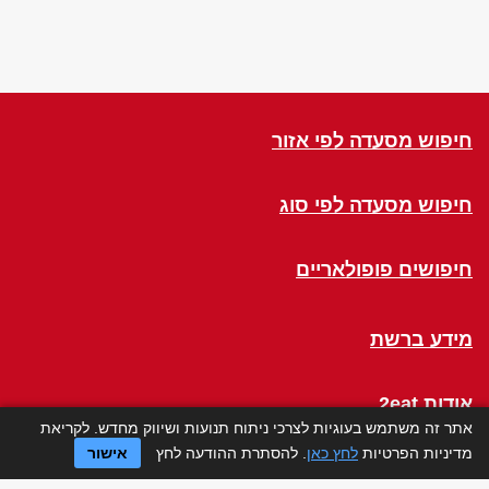
חיפוש מסעדה לפי אזור
חיפוש מסעדה לפי סוג
חיפושים פופולאריים
מידע ברשת
אודות 2eat
אתר זה משתמש בעוגיות לצרכי ניתוח תנועות ושיווק מחדש. לקריאת
מדיניות הפרטיות
לחץ כאן
. להסתרת ההודעה לחץ
אישור
Click a Table