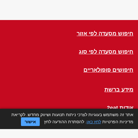
חיפוש מסעדה לפי אזור
חיפוש מסעדה לפי סוג
חיפושים פופולאריים
מידע ברשת
אודות 2eat
אתר זה משתמש בעוגיות לצרכי ניתוח תנועות ושיווק מחדש. לקריאת
מדיניות הפרטיות
לחץ כאן
. להסתרת ההודעה לחץ
אישור
Click a Table