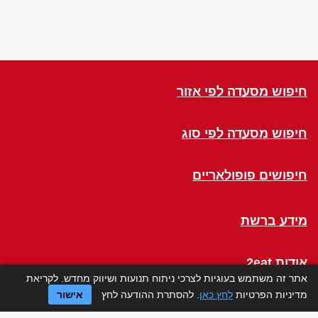
חיפוש מסעדה לפי אזור
חיפוש מסעדה לפי סוג
חיפושים פופולאריים
מידע ברשת
אודות 2eat
אתר זה משתמש בעוגיות לצרכי ניתוח תנועות ושיווק מחדש. לקריאת
מדיניות הפרטיות
לחץ כאן
. להסתרת ההודעה לחץ
אישור
Click a Table