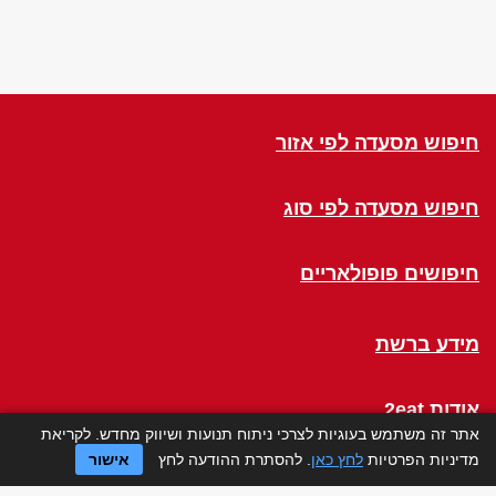
חיפוש מסעדה לפי אזור
חיפוש מסעדה לפי סוג
חיפושים פופולאריים
מידע ברשת
אודות 2eat
אתר זה משתמש בעוגיות לצרכי ניתוח תנועות ושיווק מחדש. לקריאת
מדיניות הפרטיות
לחץ כאן
. להסתרת ההודעה לחץ
אישור
Click a Table