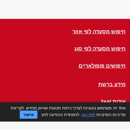
חיפוש מסעדה לפי אזור
חיפוש מסעדה לפי סוג
חיפושים פופולאריים
מידע ברשת
אודות 2eat
אתר זה משתמש בעוגיות לצרכי ניתוח תנועות ושיווק מחדש. לקריאת
מדיניות הפרטיות
לחץ כאן
. להסתרת ההודעה לחץ
אישור
Click a Table