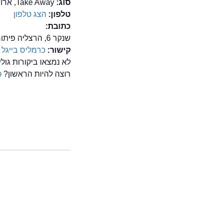
סוג:
Take Away, ארוחות בוקר, בייגלה, בית קפה, משלוחים, סנדוויץ' בר, קפה מסעדה
טלפון:
הצג טלפון
כתובת:
שנקר 6, הרצליה פיתוח
קישור:
כרמליס בייגל
לא נמצאו ביקורות גו
רוצה להיות הראשון?
כ