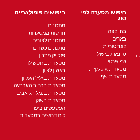
חיפוש מסעדה לפי
חיפושים פופולאריים
סוג
מתכונים
בתי קפה
חדשות ממסעדות
בארים
מתכונים לפורים
קונדיטוריות
מתכונים כשרים
סדנאות בישול
ה
פנקייק מתכון
שף פרטי
מסעדות ברוטשילד
מסעדות איטלקיות
ראשון לציון
מסעדות שף
מסעדות בגליל העליון
מסעדות ברחוב הארבעה
מסעדות בנמל תל אביב
מסעדות בשוק
הפשפשים ביפו
לוח דרושים במסעדות