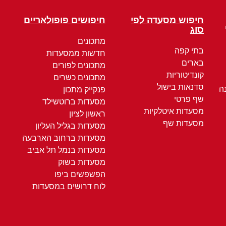
חיפוש מסעדה לפי
חיפושים פופולאריים
סוג
מתכונים
בתי קפה
חדשות ממסעדות
בארים
מתכונים לפורים
קונדיטוריות
מתכונים כשרים
סדנאות בישול
ה
פנקייק מתכון
שף פרטי
מסעדות ברוטשילד
מסעדות איטלקיות
ראשון לציון
מסעדות שף
מסעדות בגליל העליון
מסעדות ברחוב הארבעה
מסעדות בנמל תל אביב
מסעדות בשוק
הפשפשים ביפו
לוח דרושים במסעדות