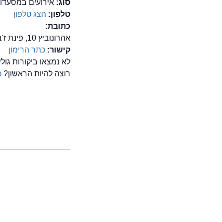
סוג:
אירועים במסעדו
טלפון:
הצג טלפון
כתובת:
אהרונוביץ 10, פינת ז'בוטינסקי, מחלף גהה , בני ברק
קישור:
כתר הרימון
לא נמצאו ביקורות גו
רוצה להיות הראשון?
כ